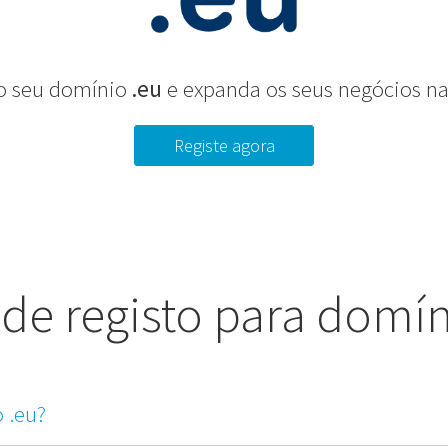
 o seu domínio
.eu
e expanda os seus negócios na
Registe agora
de registo para domín
 .eu?