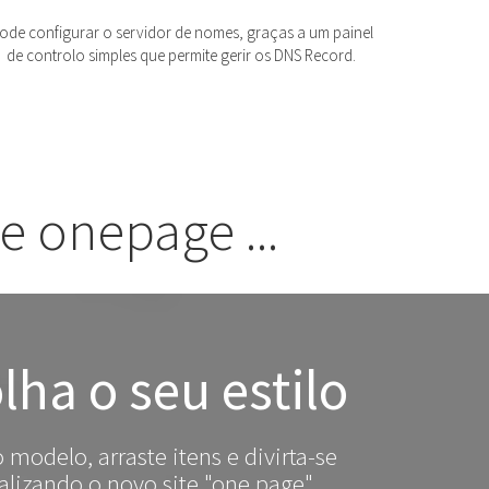
ode configurar o servidor de nomes, graças a um painel
de controlo simples que permite gerir os DNS Record.
te onepage ...
lha o seu estilo
 modelo, arraste itens e divirta-se
lizando o novo site "one page".