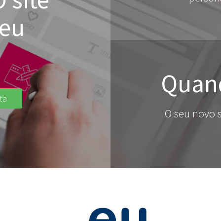
seu
Quand
ta
O seu novo s