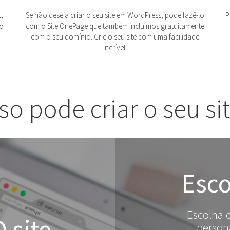
,
Se não deseja criar o seu site em WordPress, pode fazê-lo
P
ao
com o Site OnePage que também incluímos gratuitamente
com o seu domínio. Crie o seu site com uma facilidade
incrível!
sso pode criar o seu si
Esco
Escolha o
 site
persona