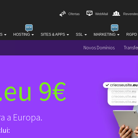
Ofertas
WebMail
Revended
SS
HOSTING
SITES & APPS
SSL
MARKETING
RGPD
Novos Domínios
Transfe
.eu 9€
ra a Europa.
lui: