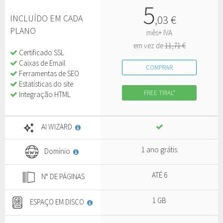
5
INCLUÍDO EM CADA
,
03
€
PLANO
mês+ IVA
em vez de
11,71 €
Certificado SSL
Caixas de Email
COMPRAR
Ferramentas de SEO
Estatísticas do site
FREE TRIAL*
Integração HTML
AI WIZARD
1 ano grátis
Domínio
ATÉ 6
N° DE PÁGINAS
1 GB
ESPAÇO EM DISCO