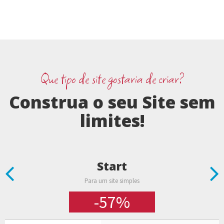
Que tipo de site gostaria de criar?
Construa o seu Site sem
limites!
Start
Previous
N
Para um site simples
-57%