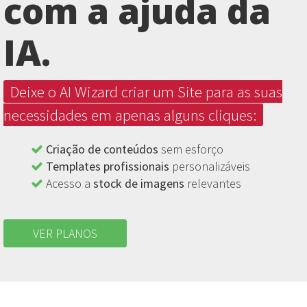
com a ajuda da
IA.
Deixe o AI Wizard criar um Site para as suas
necessidades em apenas alguns cliques:
Criação de conteúdos
sem esforço
Templates profissionais
personalizáveis
Acesso a
stock de imagens
relevantes
VER PLANOS