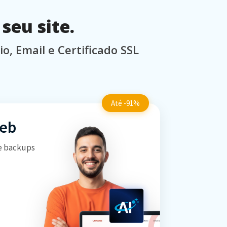
Recomendo muito!"
seu site.
 Email e Certificado SSL
Até -91%
Web
e backups