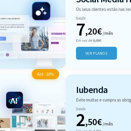
Os seus clientes estão nas red
Desde
7
,20€
/mês
Em vez de
8,00€
VER PLANOS
Até -20%
Iubenda
Evite multas e cumpra as obri
Desde
2
,50€
/mês