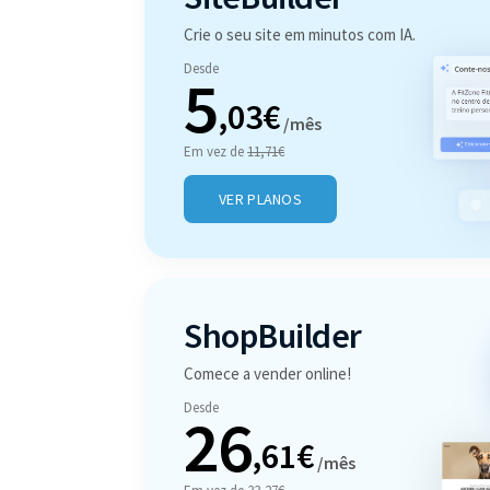
Crie o seu site em minutos com IA.
Desde
5
,03€
/mês
Em vez de
11,71€
VER PLANOS
ShopBuilder
Comece a vender online!
Desde
26
,61€
/mês