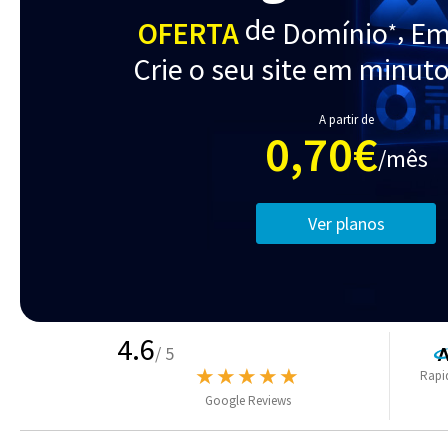
de
,
OFERTA
Domínio
Em
*
Crie o seu site em minu
A partir de
0,70€
/mês
Ver planos
4.6
/ 5
★★★★★
Rapi
Google Reviews