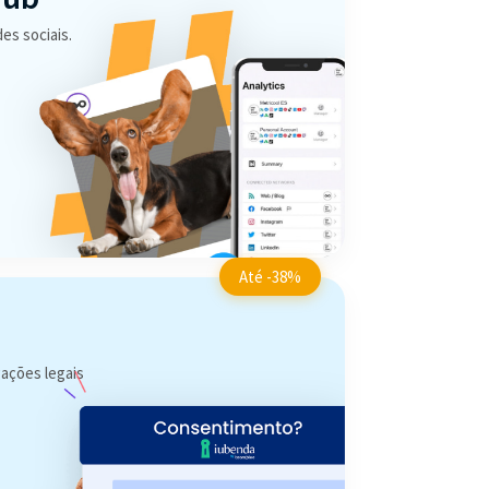
es sociais.
Até -38%
gações legais