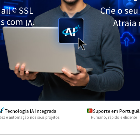
e
ail
SSL
Crie o seu
tos com
.
IA
Atraia 
Tecnologia IA Integrada
Suporte em Portuguê
dez e automação nos seus projetos.
Humano, rápido e eficiente