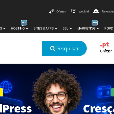
Ofertas
WebMail
Revended
SS
HOSTING
SITES & APPS
SSL
MARKETING
RGPD
Pesquisar
Grátis*
dPress
Cresç