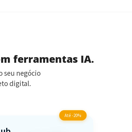
com ferramentas IA.
a o seu negócio
to digital.
Até -20%
Hub