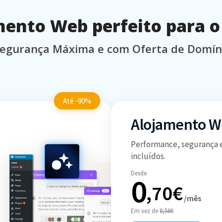
ento Web perfeito para o 
egurança Máxima e com Oferta de Domínio,
Até -90%
Alojamento 
Performance, segurança 
incluídos.
Desde
0
,70€
/mês
Em vez de
8,58€