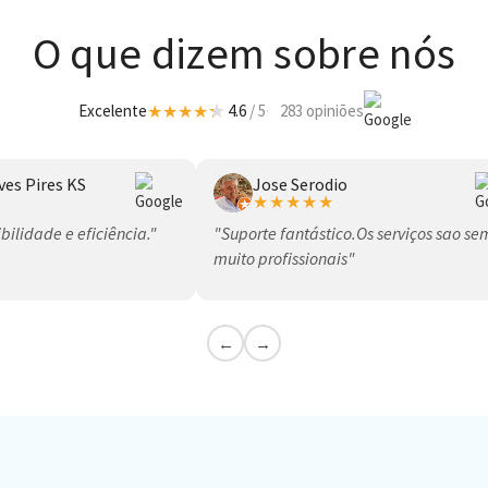
O que dizem sobre nós
★
★
★
★
Excelente
4.6
/ 5
283 opiniões
ves Pires KS
Jose Serodio
★★★★★
bilidade e eficiência."
"Suporte fantástico.Os serviços sao s
muito profissionais"
←
→