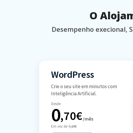
O Alojam
Desempenho execional, S
WordPress
Crie o seu site em minutos com
Inteligência Artificial.
Desde
0
,70€
/mês
Em vez de
7,10€