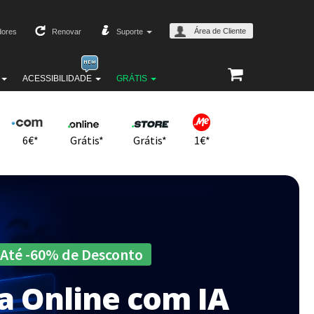
Área de Cliente
ores
Renovar
Suporte
ACESSIBILIDADE
GRÁTIS
*
6€*
Grátis*
Grátis*
1€*
Até -60% de Desconto
a Online com IA