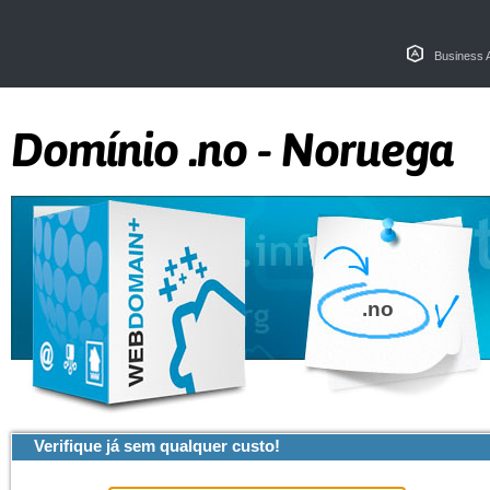
Business 
Domínio .no - Noruega
.no
Verifique já sem qualquer custo!