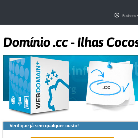
Business 
Domínio .cc - Ilhas Coco
.cc
Verifique já sem qualquer custo!