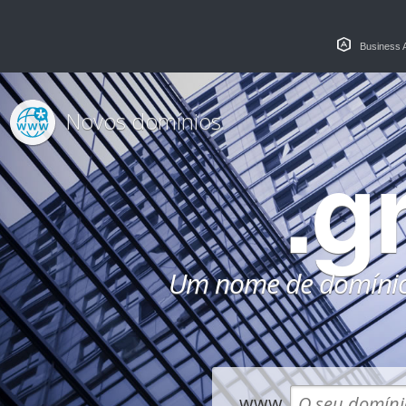
Business 
Novos domínios
.g
Um nome de domínio
www.